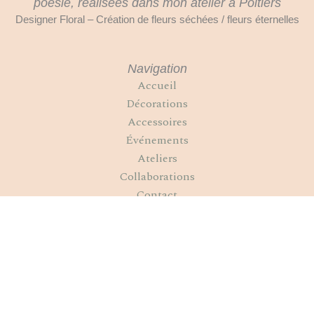
poésie, réalisées dans mon atelier à Poitiers
Designer Floral – Création de fleurs séchées / fleurs éternelles
Navigation
Accueil
Décorations
Accessoires
Événements
Ateliers
Collaborations
Contact
Suivez-nous sur
F
I
P
a
n
i
c
s
n
Nous contacter
e
t
t
b
a
e
o
g
r
Mentions légales
Conditions générales de vente