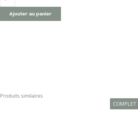
Couronne
de
Ajouter au panier
fleurs
séchées
-
29
août
2026
Produits similaires
COMPLET