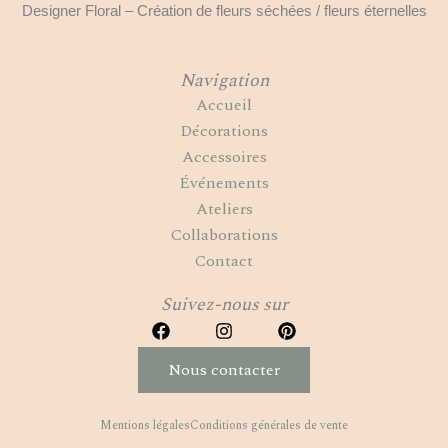
Designer Floral – Création de fleurs séchées / fleurs éternelles
Navigation
Accueil
Décorations
Accessoires
Événements
Ateliers
Collaborations
Contact
Suivez-nous sur
F
I
P
a
n
i
c
s
n
Nous contacter
e
t
t
b
a
e
o
g
r
Mentions légales
Conditions générales de vente
o
r
e